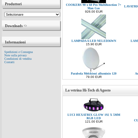
Produttori
COOKERS 90 x 60 Pro Multifunction 7+
LAVATRICI
Man Gas
926.00 EUR
Downloads
LAMPADA A LED NELED36WN
LAM
Informazioni
15.90 EUR
Spedizioni e Consegna
Note sulla privacy
Condizioni di vendita
Contatti
Parabola Melchioni alluminio 120
An
79.00 EUR
La vetrina Hi-Tech di Agosto
LUCI HEXATRIX GLOW 192 X 5MM
RGB LED
CU
121.00 EUR