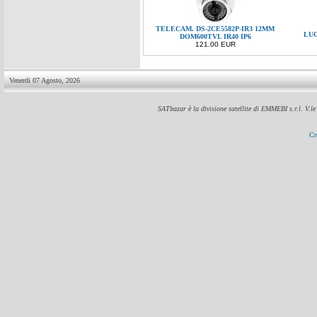
TELECAM. DS-2CE5582P-IR3 12MM
LUC
DOM600TVL IR40 IP6
121.00 EUR
Venerdi 07 Agosto, 2026
SATbazar è la divisione satellite di EMMEBI s.r.l. V.l
Cr