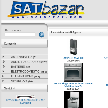
Ricerca veloce
La vetrina Sat di Agosto
Categorie
ANTENNISTICA
(31)
AMPLIF. MAP 100
AN
24.19 EUR
AUDIO E ACCESSORI
(323)
BATTERIE
(67)
ELETTRODOMESTICI
(458)
ILLUMINAZIONE
(248)
SICUREZZA
(70)
OVEN Single Oven Built In Manual
H
Multifunction 7+
Novità
492.00 EUR
CAVO 2 RCA M 2 JACK 6.3 M 3 MT
8.90 EUR